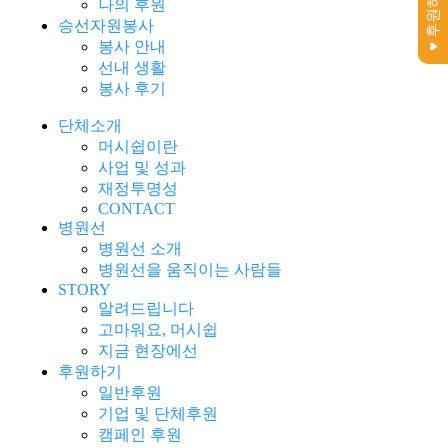
♥ 후원하기
나의 후원
승선자원봉사
봉사 안내
선내 생활
봉사 후기
단체소개
머시쉽이란
사업 및 성과
재정투명성
CONTACT
병원선
병원선 소개
병원선을 움직이는 사람들
STORY
알려드립니다
고마워요, 머시쉽
지금 현장에선
후원하기
일반후원
기업 및 단체후원
캠페인 후원