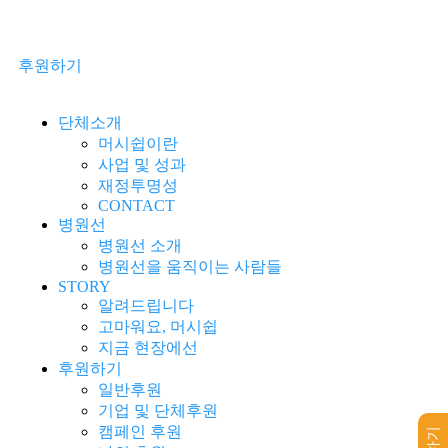
후원하기
단체소개
머시쉽이란
사업 및 성과
재정투명성
CONTACT
병원선
병원선 소개
병원선을 움직이는 사람들
STORY
알려드립니다
고마워요, 머시쉽
지금 현장에선
후원하기
일반후원
기업 및 단체후원
캠페인 후원